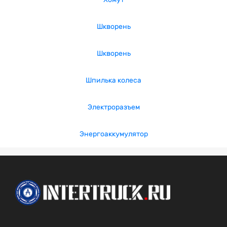
Шкворень
Шкворень
Шпилька колеса
Электроразъем
Энергоаккумулятор