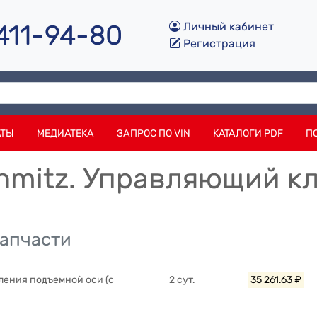
 411-94-80
Личный кабинет
Регистрация
АТЫ
МЕДИАТЕКА
ЗАПРОС ПО VIN
КАТАЛОГИ PDF
П
chmitz. Управляющий к
запчасти
ления подъемной оси (с
2 сут.
35 261.63 ₽