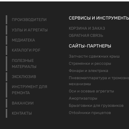
СЕРВИСЫ И ИНСТРУМЕНТ
ПРОИЗВОДИТЕЛИ
КОРЗИНА И ЗАКАЗ
УЗЛЫ И АГРЕГАТЫ
ОБРАТНАЯ СВЯЗЬ
МЕДИАТЕКА
САЙТЫ-ПАРТНЕРЫ
КАТАЛОГИ PDF
Запчасти сдвижных крыш
ПОЛЕЗНЫЕ
Стремянки и рессоры
МАТЕРИАЛЫ
Фонари и электрика
ЭКСКЛЮЗИВ
Пневомаппаратура и тромозн
механизмы
ИНСТРУМЕНТ ДЛЯ
Оси и осевые агрегаты
РЕМОНТА
Амортизаторы
ВАКАНСИИ
Брызговики для грузовиков
Отбойники прицепов
КОНТАКТЫ