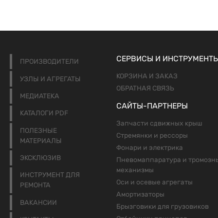
СЕРВИСЫ И ИНСТРУМЕНТ
ПРОИЗВОДИТЕЛИ
КОРЗИНА И ЗАКАЗ
УЗЛЫ И АГРЕГАТЫ
ОБРАТНАЯ СВЯЗЬ
МЕДИАТЕКА
САЙТЫ-ПАРТНЕРЫ
КАТАЛОГИ PDF
Запчасти сдвижных крыш
ПОЛЕЗНЫЕ
Стремянки и рессоры
МАТЕРИАЛЫ
Фонари и электрика
ЭКСКЛЮЗИВ
Пневомаппаратура и тромозн
механизмы
ИНСТРУМЕНТ ДЛЯ
Оси и осевые агрегаты
РЕМОНТА
Амортизаторы
ВАКАНСИИ
Брызговики для грузовиков