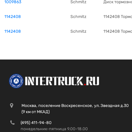
1009863
Schmitz
Диск тормозно
1142408
Schmitz
1142408 Торм
1142408
Schmitz
1142408 Торм
Москва, поселение Воскресенское, ул. Звездная д.30
(9 км от МКАД)
(495) 411-94-80
понедельник-пятница 9.00-18.00