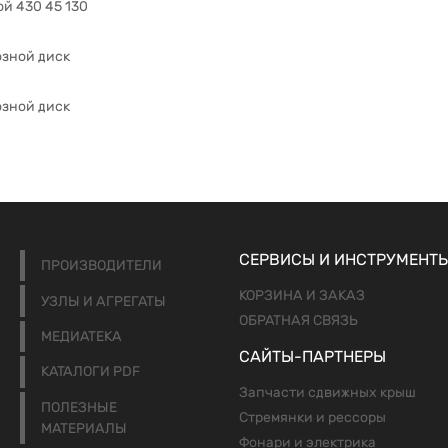
й 430 45 130
озной диск
озной диск
СЕРВИСЫ И ИНСТРУМЕНТ
ПРОИЗВОДИТЕЛИ
КОРЗИНА И ЗАКАЗ
УЗЛЫ И АГРЕГАТЫ
ОБРАТНАЯ СВЯЗЬ
МЕДИАТЕКА
САЙТЫ-ПАРТНЕРЫ
КАТАЛОГИ PDF
Запчасти сдвижных крыш
ПОЛЕЗНЫЕ
Стремянки и рессоры
МАТЕРИАЛЫ
Фонари и электрика