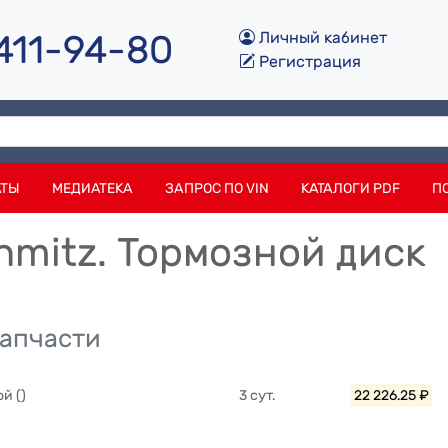
 411-94-80
Личный кабинет
Регистрация
АТЫ
МЕДИАТЕКА
ЗАПРОС ПО VIN
КАТАЛОГИ PDF
П
hmitz. Тормозной диск
запчасти
й ()
3 сут.
22 226.25 ₽