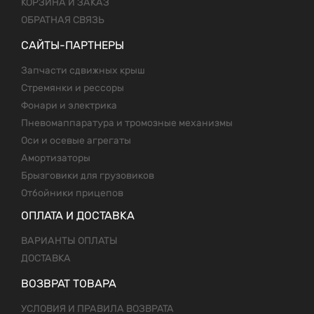
КОРЗИНА И ЗАКАЗ
ОБРАТНАЯ СВЯЗЬ
САЙТЫ-ПАРТНЕРЫ
Запчасти сдвижных крыш
Стремянки и рессоры
Фонари и электрика
Пневомаппаратура и тромозные механизмы
Оси и осевые агрегаты
Амортизаторы
Брызговики для грузовиков
Отбойники прицепов
ОПЛАТА И ДОСТАВКА
ВАРИАНТЫ ОПЛАТЫ
ДОСТАВКА
ВОЗВРАТ ТОВАРА
УСЛОВИЯ И ПРАВИЛА ВОЗВРАТА