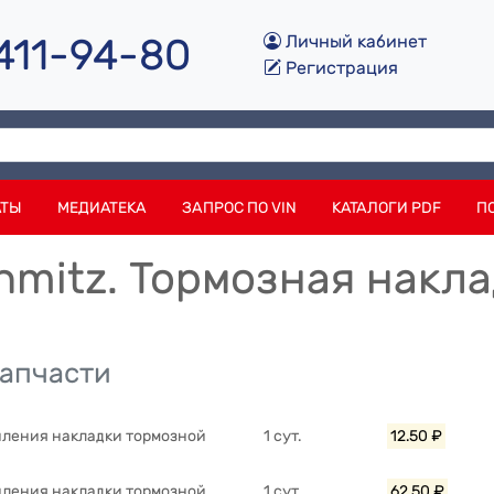
 411-94-80
Личный кабинет
Регистрация
АТЫ
МЕДИАТЕКА
ЗАПРОС ПО VIN
КАТАЛОГИ PDF
П
hmitz. Тормозная накл
запчасти
пления накладки тормозной
1 сут.
12.50 ₽
пления накладки тормозной
1 сут.
62.50 ₽