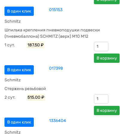
015153
В один клик
Schmitz
Шпилька крепления пневмоподушки подвески
(пневмобаллона) SCHMITZ (верх) M10 M12
1 сут.
187.50 ₽
В корзину
017398
В один клик
Schmitz
Стержень резьбовой
2 сут.
515.00 ₽
В корзину
1336404
В один клик
Schmitz