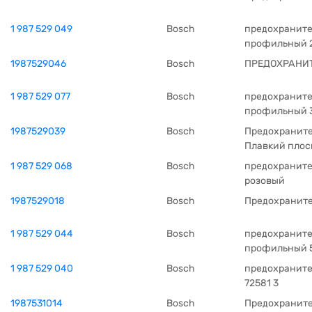
1 987 529 049
Bosch
предохраните
профильный 
1987529046
Bosch
ПРЕДОХРАНИТ
1 987 529 077
Bosch
предохраните
профильный 
1987529039
Bosch
Предохранител
Плавкий плос
1 987 529 068
Bosch
предохранител
розовый
1987529018
Bosch
Предохранит
1 987 529 044
Bosch
предохраните
профильный 
1 987 529 040
Bosch
предоxраните
72581 3
1987531014
Bosch
Предохраните