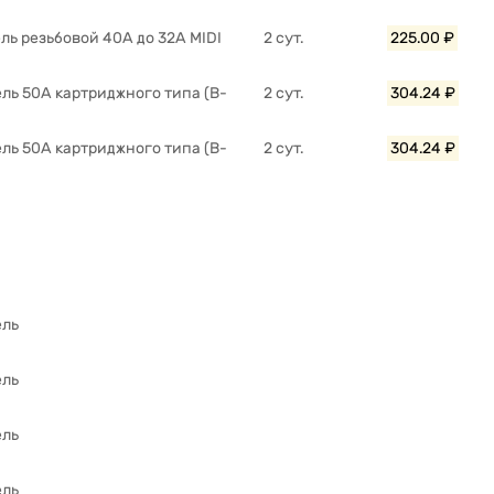
ь резьбовой 40A до 32A MIDI
2 сут.
225.00 ₽
ль 50A картриджного типа (B-
2 сут.
304.24 ₽
ль 50A картриджного типа (B-
2 сут.
304.24 ₽
ель
ель
ель
ель