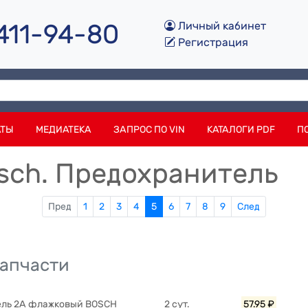
 411-94-80
Личный кабинет
Регистрация
АТЫ
МЕДИАТЕКА
ЗАПРОС ПО VIN
КАТАЛОГИ PDF
П
sch. Предохранитель
Пред
1
2
3
4
5
6
7
8
9
След
запчасти
ель 2A флажковый BOSCH
2 сут.
57.95 ₽