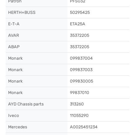
Patron
PFS032
HERTH+BUSS
50295425
E-T-A
ETA25A
AVAR
35372205
АВАР
35372205
Monark
099837004
Monark
099837003
Monark
099830005
Monark
99837010
AYD Chassis parts
313260
Iveco
11055290
Mercedes
A0025451234