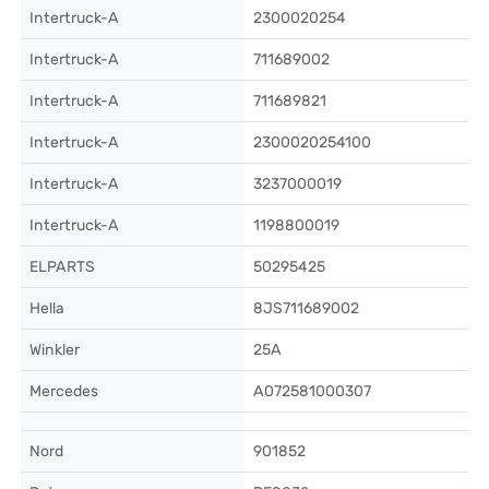
Intertruck-A
2300020254
Intertruck-A
711689002
Intertruck-A
711689821
Intertruck-A
2300020254100
Intertruck-A
3237000019
Intertruck-A
1198800019
ELPARTS
50295425
Hella
8JS711689002
Winkler
25A
Mercedes
A072581000307
Nord
901852