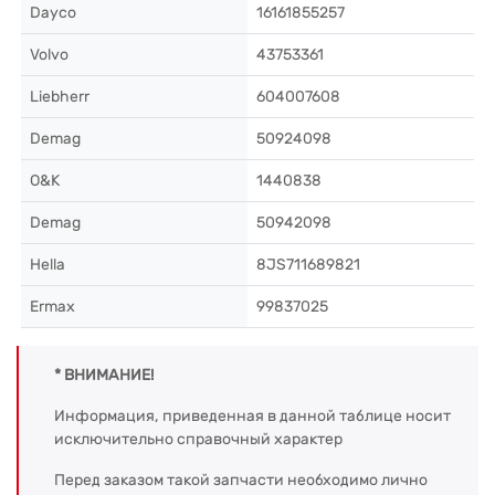
Dayco
16161855257
Volvo
43753361
Liebherr
604007608
Demag
50924098
O&K
1440838
Demag
50942098
Hella
8JS711689821
Ermax
99837025
* ВНИМАНИЕ!
Информация, приведенная в данной таблице носит
исключительно справочный характер
Перед заказом такой запчасти необходимо лично