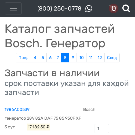
0
(800) 250-0778
Каталог запчастей
Bosch. Генератор
Пред
4
5
6
7
8
9
10
11
12
След
Запчасти в наличии
срок поставки указан для каждой
запчасти
1986A00539
Bosch
генератор 28V 82A DAF 75 85 95CF XF
3 сут.
17 182.50 ₽