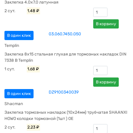
Заклепка 4.0х7.0 латунная
2 сут.
1.48 ₽
В корзину
03.060.7450.050
В один клик
Templin
Заклепка 8х15 стальная глухая для тормозных накладок DIN
7338 B Templin
1 сут.
1.68 ₽
В корзину
DZ9100340039
В один клик
Shacman
Заклепка тормозных накладок (10х24мм) трубчатая SHAANXI
HOWO колодки тормозной (1шт ) OE
2 сут.
2.23 ₽