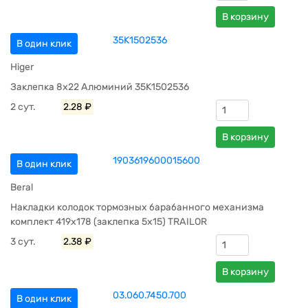
В корзину
35K1502536
В один клик
Higer
Заклепка 8x22 Алюминий 35K1502536
2 сут.
2.28 ₽
В корзину
1903619600015600
В один клик
Beral
Накладки колодок тормозных барабанного механизма
комплект 419x178 (заклепка 5x15) TRAILOR
3 сут.
2.38 ₽
В корзину
03.060.7450.700
В один клик