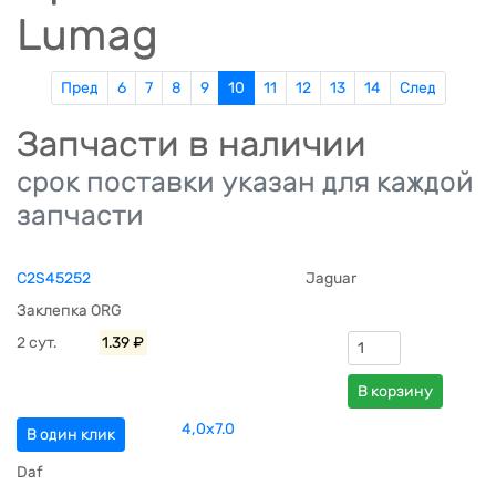
Lumag
Пред
6
7
8
9
10
11
12
13
14
След
Запчасти в наличии
срок поставки указан для каждой
запчасти
C2S45252
Jaguar
Заклепка ORG
2 сут.
1.39 ₽
В корзину
4,0х7.0
В один клик
Daf