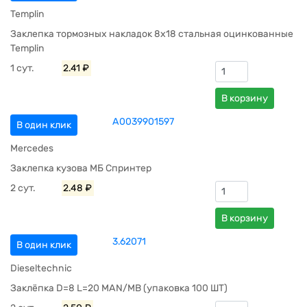
Templin
Заклепка тормозных накладок 8х18 стальная оцинкованные
Templin
1 сут.
2.41 ₽
В корзину
A0039901597
В один клик
Mercedes
Заклепка кузова МБ Спринтер
2 сут.
2.48 ₽
В корзину
3.62071
В один клик
Dieseltechnic
Заклёпка D=8 L=20 MAN/MB (упаковка 100 ШТ)