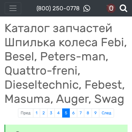
0
(800) 250-0778
Каталог запчастей
Шпилька колеса Febi,
Besel, Peters-man,
Quattro-freni,
Dieseltechnic, Febest,
Masuma, Auger, Swag
Пред
1
2
3
4
5
6
7
8
9
След