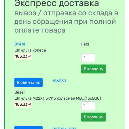
Экспресс доставка
вывоз / отправка со склада в
день обращения при полной
оплате товара
01474
Febi
Шпилька колеса
103.23 ₽
В корзину
156B30
В один клик
Besel
Шпилька М22х1,5x115 колесная МВ_(156B30)
103.33 ₽
В корзину