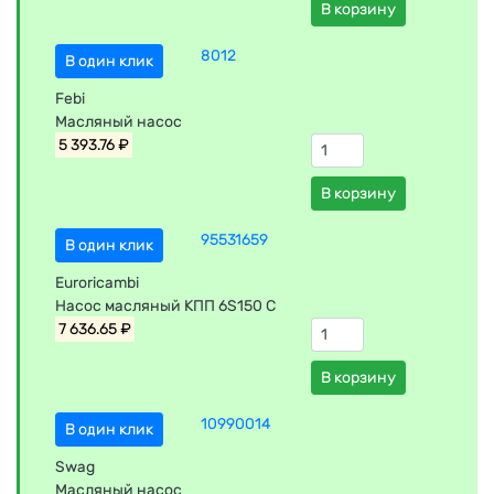
В корзину
8012
В один клик
Febi
Масляный насос
5 393.76 ₽
В корзину
95531659
В один клик
Euroricambi
Насос масляный КПП 6S150 C
7 636.65 ₽
В корзину
10990014
В один клик
Swag
Масляный насос