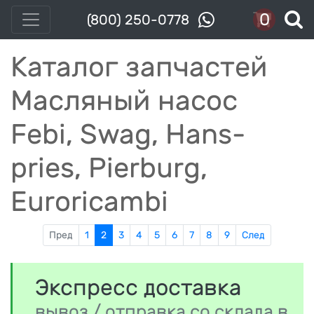
0
(800) 250-0778
Каталог запчастей
Масляный насос
Febi, Swag, Hans-
pries, Pierburg,
Euroricambi
Пред
1
2
3
4
5
6
7
8
9
След
Экспресс доставка
вывоз / отправка со склада в