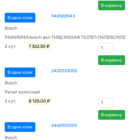
В корзину
9461615943
В один клик
Bosch
9461615943 bosch вал ТНВД NISSAN TD27ETi (167305C900)
2 сут.
7 362.50 ₽
В корзину
2422033052
В один клик
Bosch
Рычаг кулисный
2 сут.
8 125.00 ₽
В корзину
2466100005
В один клик
Bosch