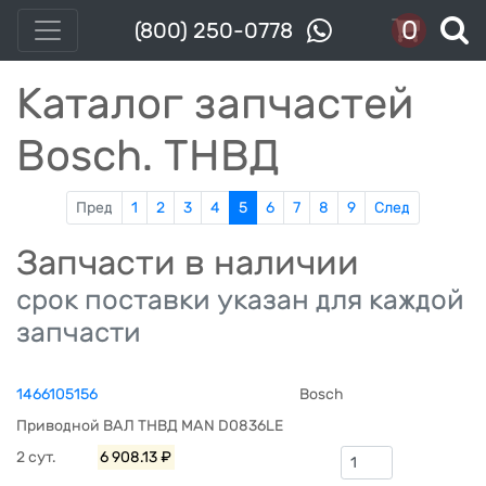
0
(800) 250-0778
Каталог запчастей
Bosch. ТНВД
Пред
1
2
3
4
5
6
7
8
9
След
Запчасти в наличии
срок поставки указан для каждой
запчасти
1466105156
Bosch
Приводной ВАЛ ТНВД MAN D0836LE
2 сут.
6 908.13 ₽