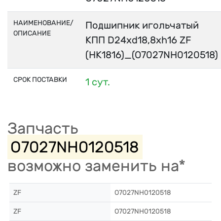
НАИМЕНОВАНИЕ/
Подшипник игольчатый
ОПИСАНИЕ
КПП D24xd18,8xh16 ZF
(HK1816)_(O7027NH0120518)
СРОК ПОСТАВКИ
1 сут.
Запчасть
O7027NH0120518
возможно заменить на*
ZF
O7027NH0120518
ZF
O7027NH0120518