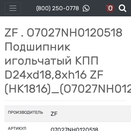
0
(800) 250-0778
ZF . O7027NH0120518
Подшипник
игольчатый КПП
D24xd18,8xh16 ZF
(HK1816)_(O7027NH01
ПРОИЗВОДИТЕЛЬ
ZF
АРТИКУЛ
O7027NH0120518