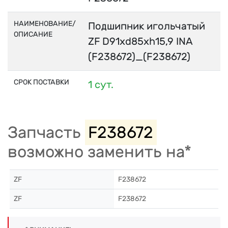
НАИМЕНОВАНИЕ/
Подшипник игольчатый
ОПИСАНИЕ
ZF D91xd85xh15,9 INA
(F238672)_(F238672)
СРОК ПОСТАВКИ
1 сут.
Запчасть
F238672
возможно заменить на*
ZF
F238672
ZF
F238672