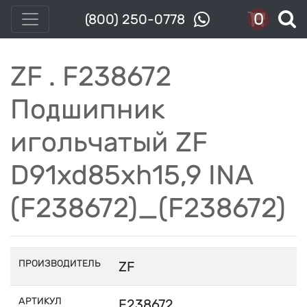
0
(800) 250-0778
ZF . F238672
Подшипник
игольчатый ZF
D91xd85xh15,9 INA
(F238672)_(F238672)
ПРОИЗВОДИТЕЛЬ
ZF
АРТИКУЛ
F238672