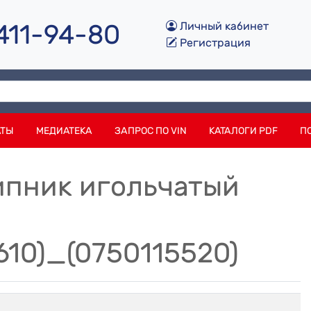
 411-94-80
Личный кабинет
Регистрация
АТЫ
МЕДИАТЕКА
ЗАПРОС ПО VIN
КАТАЛОГИ PDF
П
ипник игольчатый
610)_(0750115520)