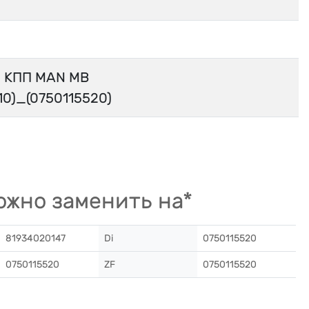
й КПП MAN MB
10)_(0750115520)
жно заменить на*
81934020147
Di
0750115520
0750115520
ZF
0750115520