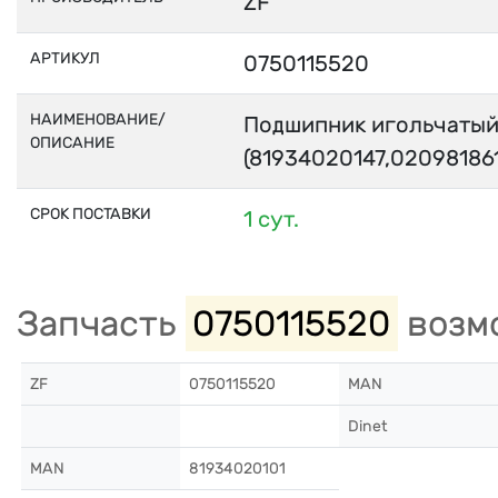
ZF
АРТИКУЛ
0750115520
НАИМЕНОВАНИЕ/
Подшипник игольчаты
ОПИСАНИЕ
(81934020147,02098186
СРОК ПОСТАВКИ
1 сут.
Запчасть
0750115520
возмо
ZF
0750115520
MAN
Dinet
MAN
81934020101