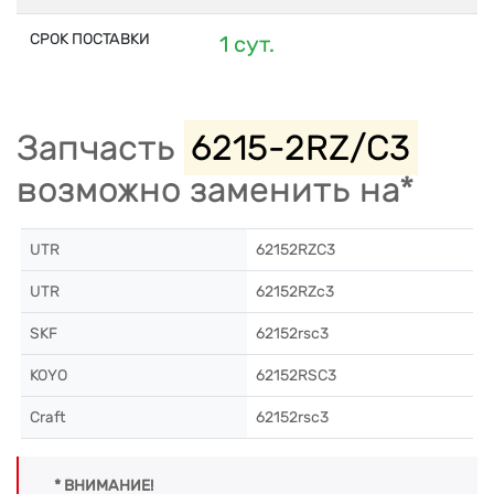
СРОК ПОСТАВКИ
1 сут.
Запчасть
6215-2RZ/C3
возможно заменить на*
UTR
62152RZC3
UTR
62152RZc3
SKF
62152rsc3
KOYO
62152RSC3
Craft
62152rsc3
* ВНИМАНИЕ!