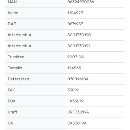
MAN
06324990036
Iveco
1104923
DAF
0676987
Intertruck-A
8001330190
Intertruck-A
8001330192
Trucktec
9007106
Templin
124565
Peters Man
07089610A
FAG
33019
FOX
FX33019
Craft
CRF33019A
CX
CX33019A