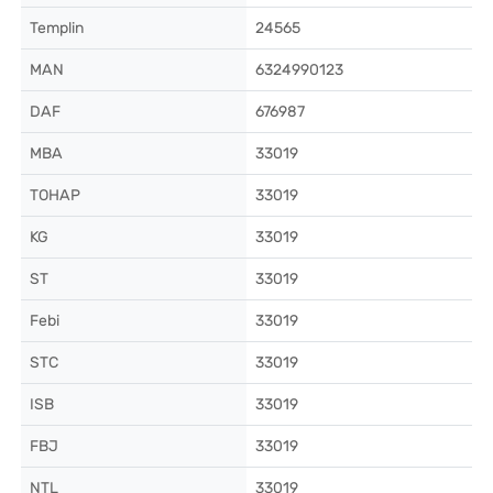
Templin
24565
MAN
6324990123
DAF
676987
MBA
33019
ТОНАР
33019
KG
33019
ST
33019
Febi
33019
STC
33019
ISB
33019
FBJ
33019
NTL
33019