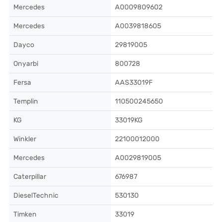
Mercedes
A0009809602
Mercedes
A0039818605
Dayco
29819005
Onyarbi
800728
Fersa
AAS33019F
Templin
110500245650
KG
33019KG
Winkler
22100012000
Mercedes
A0029819005
Caterpillar
676987
DieselTechnic
530130
Timken
33019