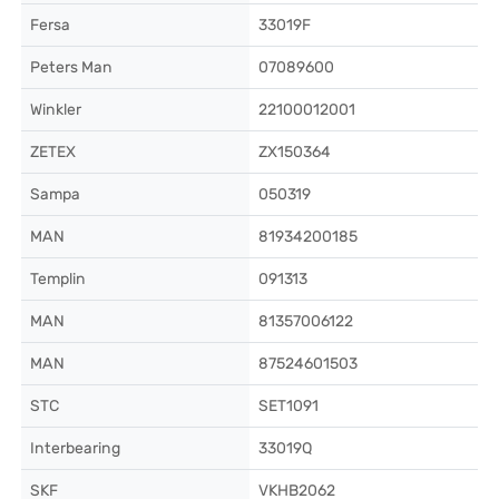
Fersa
33019F
Peters Man
07089600
Winkler
22100012001
ZETEX
ZX150364
Sampa
050319
MAN
81934200185
Templin
091313
MAN
81357006122
MAN
87524601503
STC
SET1091
Interbearing
33019Q
SKF
VKHB2062