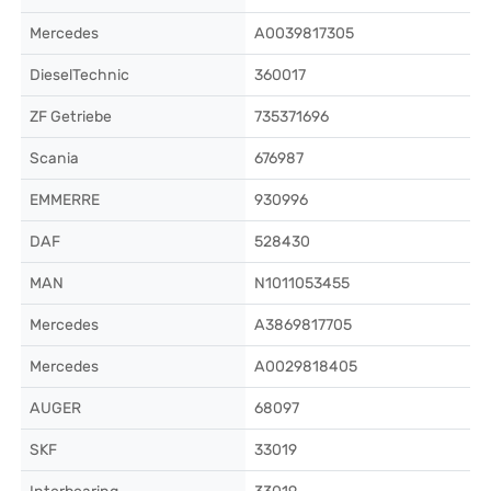
Mercedes
A0039817305
DieselTechnic
360017
ZF Getriebe
735371696
Scania
676987
EMMERRE
930996
DAF
528430
MAN
N1011053455
Mercedes
A3869817705
Mercedes
A0029818405
AUGER
68097
SKF
33019