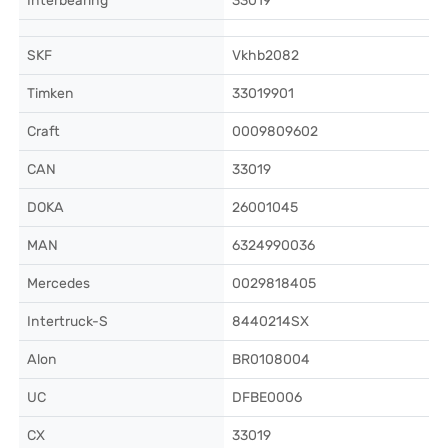
Interbearing
33019
SKF
Vkhb2082
Timken
33019901
Craft
0009809602
CAN
33019
DOKA
26001045
MAN
6324990036
Mercedes
0029818405
Intertruck-S
8440214SX
Alon
BR0108004
UC
DFBE0006
CX
33019