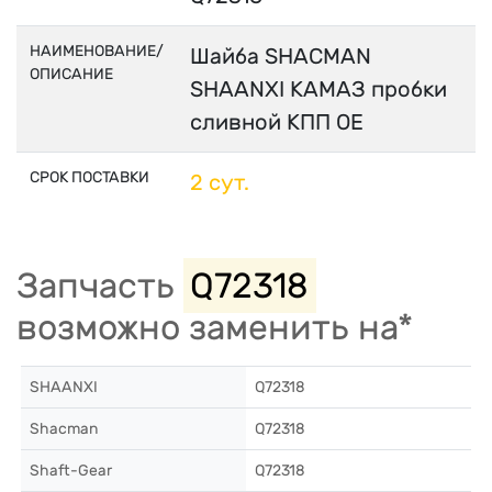
НАИМЕНОВАНИЕ/
Шайба SHACMAN
ОПИСАНИЕ
SHAANXI КАМАЗ пробки
сливной КПП OE
СРОК ПОСТАВКИ
2 сут.
Запчасть
Q72318
возможно заменить на*
SHAANXI
Q72318
Shacman
Q72318
Shaft-Gear
Q72318