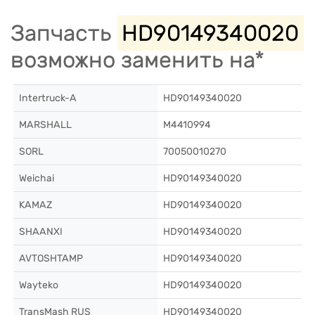
Запчасть
HD90149340020
возможно заменить на*
Intertruck-A
HD90149340020
MARSHALL
M4410994
SORL
70050010270
Weichai
HD90149340020
KAMAZ
HD90149340020
SHAANXI
HD90149340020
AVTOSHTAMP
HD90149340020
Wayteko
HD90149340020
TransMash RUS
HD90149340020