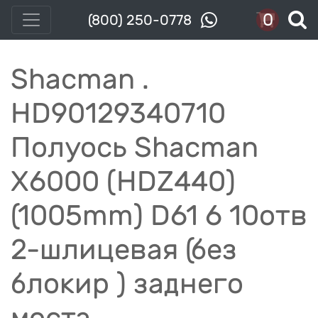
0
(800) 250-0778
Shacman .
HD90129340710
Полуось Shacman
Х6000 (HDZ440)
(1005mm) D61 6 10отв
2-шлицевая (без
блокир ) заднего
моста