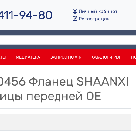
 411-94-80
Личный кабинет
Регистрация
АТЫ
МЕДИАТЕКА
ЗАПРОС ПО VIN
КАТАЛОГИ PDF
П
0456 Фланец SHAANXI
ицы передней OE