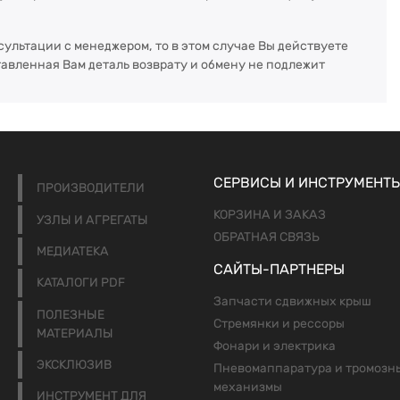
сультации с менеджером, то в этом случае Вы действуете
тавленная Вам деталь возврату и обмену не подлежит
СЕРВИСЫ И ИНСТРУМЕНТ
ПРОИЗВОДИТЕЛИ
КОРЗИНА И ЗАКАЗ
УЗЛЫ И АГРЕГАТЫ
ОБРАТНАЯ СВЯЗЬ
МЕДИАТЕКА
САЙТЫ-ПАРТНЕРЫ
КАТАЛОГИ PDF
Запчасти сдвижных крыш
ПОЛЕЗНЫЕ
Стремянки и рессоры
МАТЕРИАЛЫ
Фонари и электрика
ЭКСКЛЮЗИВ
Пневомаппаратура и тромозн
механизмы
ИНСТРУМЕНТ ДЛЯ