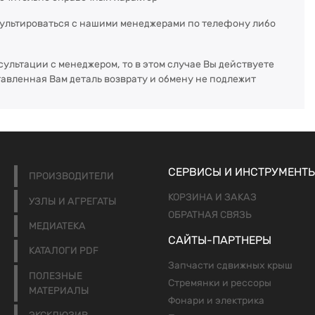
сультироваться с нашими менеджерами по телефону либо
сультации с менеджером, то в этом случае Вы действуете
тавленная Вам деталь возврату и обмену не подлежит
СЕРВИСЫ И ИНСТРУМЕНТ
ПРОИЗВОДИТЕЛИ
КОРЗИНА И ЗАКАЗ
УЗЛЫ И АГРЕГАТЫ
ОБРАТНАЯ СВЯЗЬ
МЕДИАТЕКА
САЙТЫ-ПАРТНЕРЫ
КАТАЛОГИ PDF
Запчасти сдвижных крыш
ПОЛЕЗНЫЕ
Стремянки и рессоры
МАТЕРИАЛЫ
Фонари и электрика