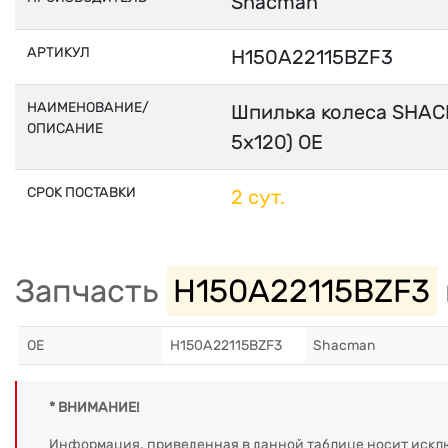
Shacman
АРТИКУЛ
H150A22115BZF3
НАИМЕНОВАНИЕ/
Шпилька колеса SHAC
ОПИСАНИЕ
5х120) OE
СРОК ПОСТАВКИ
2 сут.
Запчасть
H150A22115BZF3
OE
H150A22115BZF3
Shacman
* ВНИМАНИЕ!
Информация, приведенная в данной таблице носит искл