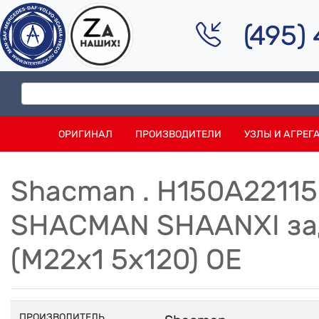
(495)
ОРИГИНАЛ
ПРОИЗВОДИТЕЛИ
УЗЛЫ И АГРЕГ
Shacman . H150A2211
SHACMAN SHAANXI зад
(M22х1 5х120) OE
ПРОИЗВОДИТЕЛЬ