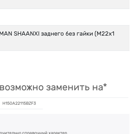
MAN SHAANXI заднего без гайки (M22х1
возможно заменить на*
H150A22115BZF3
ючительно справочный характер