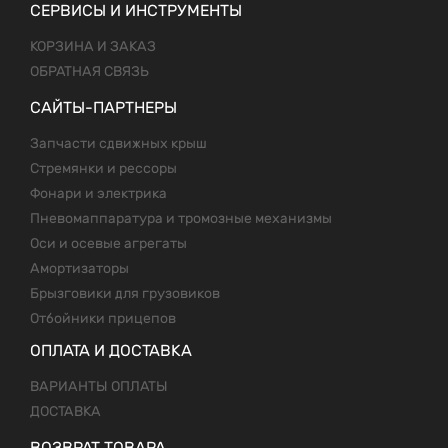
СЕРВИСЫ И ИНСТРУМЕНТЫ
КОРЗИНА И ЗАКАЗ
ОБРАТНАЯ СВЯЗЬ
САЙТЫ-ПАРТНЕРЫ
Запчасти сдвижных крыш
Стремянки и рессоры
Фонари и электрика
Пневомаппаратура и тромозные механизмы
Оси и осевые агрегаты
Амортизаторы
Брызговики для грузовиков
Отбойники прицепов
ОПЛАТА И ДОСТАВКА
ВАРИАНТЫ ОПЛАТЫ
ДОСТАВКА
ВОЗВРАТ ТОВАРА