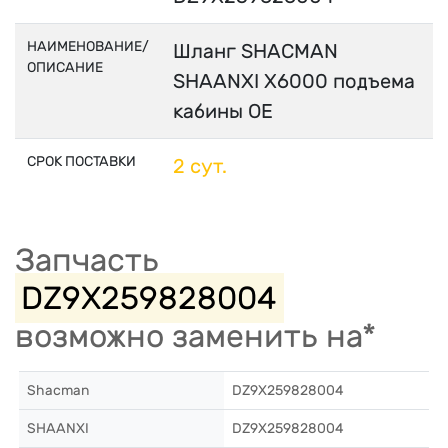
НАИМЕНОВАНИЕ/
Шланг SHACMAN
ОПИСАНИЕ
SHAANXI X6000 подъема
кабины OE
СРОК ПОСТАВКИ
2 сут.
Запчасть
DZ9X259828004
возможно заменить на*
Shacman
DZ9X259828004
SHAANXI
DZ9X259828004