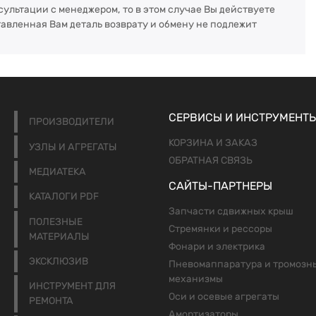
сультации с менеджером, то в этом случае Вы действуете
тавленная Вам деталь возврату и обмену не подлежит
СЕРВИСЫ И ИНСТРУМЕНТ
ПРОИЗВОДИТЕЛИ
КОРЗИНА И ЗАКАЗ
УЗЛЫ И АГРЕГАТЫ
ОБРАТНАЯ СВЯЗЬ
МЕДИАТЕКА
САЙТЫ-ПАРТНЕРЫ
КАТАЛОГИ PDF
Запчасти сдвижных крыш
ПОЛЕЗНЫЕ
Стремянки и рессоры
МАТЕРИАЛЫ
Фонари и электрика
ЭКСКЛЮЗИВ
Пневомаппаратура и тромозн
механизмы
ИНСТРУМЕНТ ДЛЯ
Оси и осевые агрегаты
РЕМОНТА
Амортизаторы