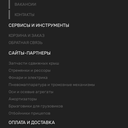
ВАКАНСИИ
КОНТАКТЫ
СЕРВИСЫ И ИНСТРУМЕНТЫ
КОРЗИНА И ЗАКАЗ
ОБРАТНАЯ СВЯЗЬ
САЙТЫ-ПАРТНЕРЫ
Запчасти сдвижных крыш
Стремянки и рессоры
Фонари и электрика
Пневомаппаратура и тромозные механизмы
Оси и осевые агрегаты
Амортизаторы
Брызговики для грузовиков
Отбойники прицепов
ОПЛАТА И ДОСТАВКА