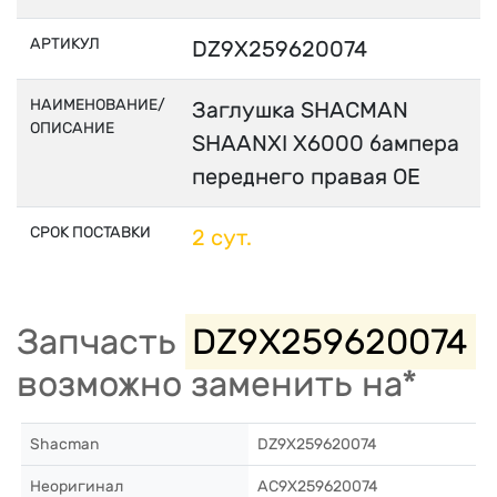
АРТИКУЛ
DZ9X259620074
НАИМЕНОВАНИЕ/
Заглушка SHACMAN
ОПИСАНИЕ
SHAANXI X6000 бампера
переднего правая OE
СРОК ПОСТАВКИ
2 сут.
Запчасть
DZ9X259620074
возможно заменить на*
Shacman
DZ9X259620074
Неоригинал
AC9X259620074