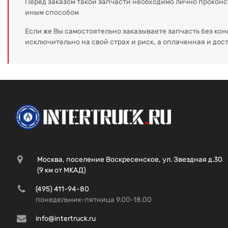
Перед заказом такой запчасти необходимо лично прокон
иным способом
Если же Вы самостоятельно заказываете запчасть без кон
исключительно на свой страх и риск, а оплаченная и дос
Москва, поселение Воскресенское, ул. Звездная д.30
(9 км от МКАД)
(495) 411-94-80
понедельник-пятница 9.00-18.00
info@intertruck.ru