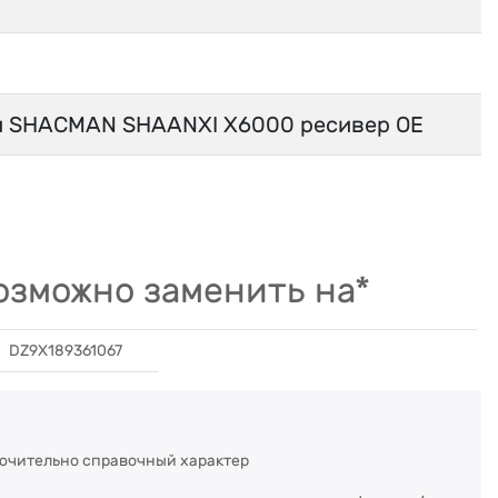
й SHACMAN SHAANXI X6000 ресивер OE
зможно заменить на*
DZ9X189361067
ючительно справочный характер