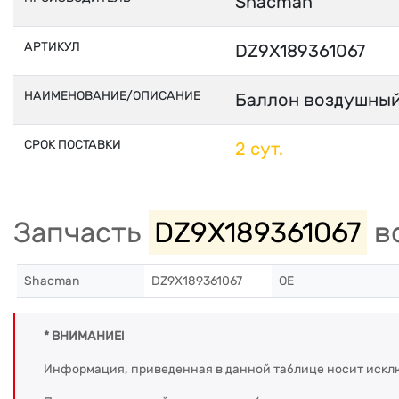
Shacman
АРТИКУЛ
DZ9X189361067
НАИМЕНОВАНИЕ/ОПИСАНИЕ
Баллон воздушны
СРОК ПОСТАВКИ
2 сут.
Запчасть
DZ9X189361067
во
Shacman
DZ9X189361067
OE
* ВНИМАНИЕ!
Информация, приведенная в данной таблице носит искл