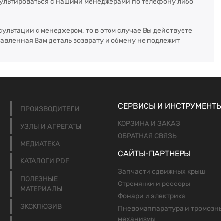
сультироваться с нашими менеджерами по телефону либо
сультации с менеджером, то в этом случае Вы действуете
тавленная Вам деталь возврату и обмену не подлежит
СЕРВИСЫ И ИНСТРУМЕНТ
ПРОИЗВОДИТЕЛИ
КОРЗИНА И ЗАКАЗ
УЗЛЫ И АГРЕГАТЫ
ОБРАТНАЯ СВЯЗЬ
МЕДИАТЕКА
САЙТЫ-ПАРТНЕРЫ
КАТАЛОГИ PDF
Запчасти сдвижных крыш
ПОЛЕЗНЫЕ
Стремянки и рессоры
МАТЕРИАЛЫ
Фонари и электрика
ЭКСКЛЮЗИВ
Пневомаппаратура и тромозн
механизмы