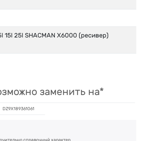
l 15l 25l SHACMAN X6000 (ресивер)
зможно заменить на*
DZ9X189361061
ючительно справочный характер