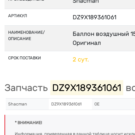
Shacman
АРТИКУЛ
DZ9X189361061
НАИМЕНОВАНИЕ/
Баллон воздушный 15
ОПИСАНИЕ
Оригинал
СРОК ПОСТАВКИ
2 сут.
Запчасть
DZ9X189361061
во
Shacman
DZ9X189361061
OE
* ВНИМАНИЕ!
Информация, приведенная в данной таблице носит искл