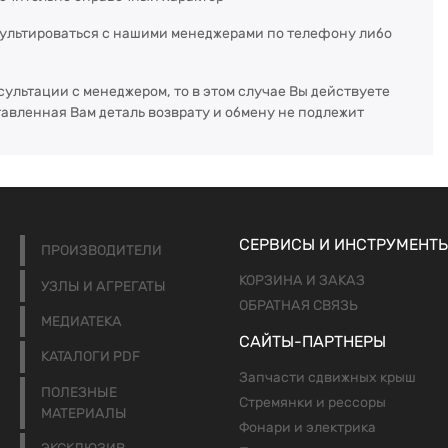
сультироваться с нашими менеджерами по телефону либо
сультации с менеджером, то в этом случае Вы действуете
тавленная Вам деталь возврату и обмену не подлежит
СЕРВИСЫ И ИНСТРУМЕНТ
ПРОИЗВОДИТЕЛИ
КОРЗИНА И ЗАКАЗ
УЗЛЫ И АГРЕГАТЫ
ОБРАТНАЯ СВЯЗЬ
МЕДИАТЕКА
САЙТЫ-ПАРТНЕРЫ
КАТАЛОГИ PDF
Запчасти сдвижных крыш
ПОЛЕЗНЫЕ
Стремянки и рессоры
МАТЕРИАЛЫ
Фонари и электрика