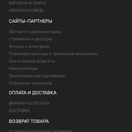
КОРЗИНА И ЗАКАЗ
ОБРАТНАЯ СВЯЗЬ
САЙТЫ-ПАРТНЕРЫ
Запчасти сдвижных крыш
Стремянки и рессоры
Фонари и электрика
Пневомаппаратура и тромозные механизмы
Оси и осевые агрегаты
Амортизаторы
Брызговики для грузовиков
Отбойники прицепов
ОПЛАТА И ДОСТАВКА
ВАРИАНТЫ ОПЛАТЫ
ДОСТАВКА
ВОЗВРАТ ТОВАРА
УСЛОВИЯ И ПРАВИЛА ВОЗВРАТА