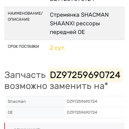
НАИМЕНОВАНИЕ/
Стремянка SHACMAN
ОПИСАНИЕ
SHAANXI рессоры
передней OE
СРОК ПОСТАВКИ
2 сут.
Запчасть
DZ97259690724
возможно заменить на*
Shacman
DZ97259690724
OE
DZ97259690724