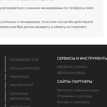
сультироваться с нашими менеджерами по телефону либо
сультации с менеджером, то в этом случае Вы действуете
тавленная Вам деталь возврату и обмену не подлежит
СЕРВИСЫ И ИНСТРУМЕНТ
ПРОИЗВОДИТЕЛИ
КОРЗИНА И ЗАКАЗ
УЗЛЫ И АГРЕГАТЫ
ОБРАТНАЯ СВЯЗЬ
МЕДИАТЕКА
САЙТЫ-ПАРТНЕРЫ
КАТАЛОГИ PDF
Запчасти сдвижных крыш
ПОЛЕЗНЫЕ
Стремянки и рессоры
МАТЕРИАЛЫ
Фонари и электрика