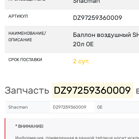
Shacman
АРТИКУЛ
DZ97259360009
НАИМЕНОВАНИЕ/
Баллон воздушный S
ОПИСАНИЕ
20л OE
СРОК ПОСТАВКИ
2 сут.
Запчасть
DZ97259360009
в
Shacman
DZ97259360009
OE
* ВНИМАНИЕ!
Информация, приведенная в данной таблице носит искл