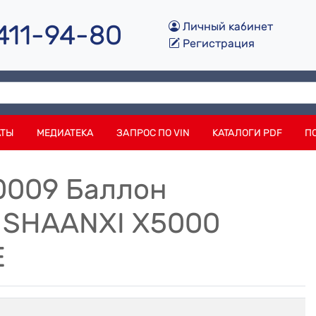
 411-94-80
Личный кабинет
Регистрация
АТЫ
МЕДИАТЕКА
ЗАПРОС ПО VIN
КАТАЛОГИ PDF
П
0009 Баллон
SHAANXI X5000
E