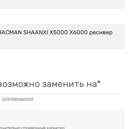
HACMAN SHAANXI X5000 X6000 ресивер
озможно заменить на*
DZ97259360009
ючительно справочный характер