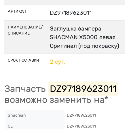
АРТИКУЛ
DZ97189623011
НАИМЕНОВАНИЕ/
Заглушка бампера
ОПИСАНИЕ
SHACMAN X5000 левая
Оригинал (под покраску)
СРОК ПОСТАВКИ
2 сут.
Запчасть
DZ97189623011
возможно заменить на*
Shacman
DZ97189623011
OE
DZ97189623011