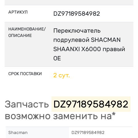
АРТИКУЛ
DZ97189584982
НАИМЕНОВАНИЕ/
Переключатель
ОПИСАНИЕ
подрулевой SHACMAN
SHAANXI X6000 правый
OE
СРОК ПОСТАВКИ
2 сут.
Запчасть
DZ97189584982
возможно заменить на*
Shacman
DZ97189584982