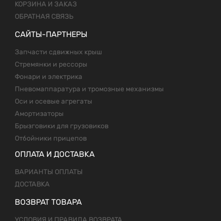
КОРЗИНА И ЗАКАЗ
ОБРАТНАЯ СВЯЗЬ
САЙТЫ-ПАРТНЕРЫ
Запчасти сдвижных крыш
Стремянки и рессоры
Фонари и электрика
Пневомаппаратура и тромозные механизмы
Оси и осевые агрегаты
Амортизаторы
Брызговики для грузовиков
Отбойники прицепов
ОПЛАТА И ДОСТАВКА
ВАРИАНТЫ ОПЛАТЫ
ДОСТАВКА
ВОЗВРАТ ТОВАРА
УСЛОВИЯ И ПРАВИЛА ВОЗВРАТА