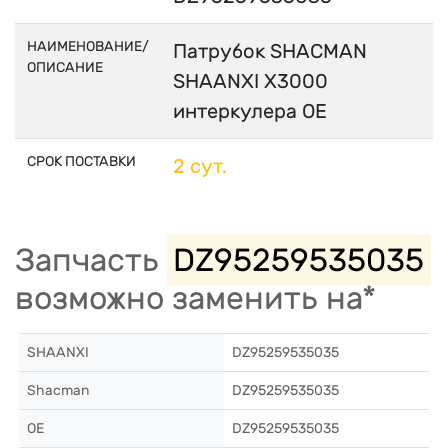
НАИМЕНОВАНИЕ/
Патрубок SHACMAN
ОПИСАНИЕ
SHAANXI X3000
интеркулера OE
СРОК ПОСТАВКИ
2 сут.
Запчасть
DZ95259535035
возможно заменить на*
SHAANXI
DZ95259535035
Shacman
DZ95259535035
OE
DZ95259535035