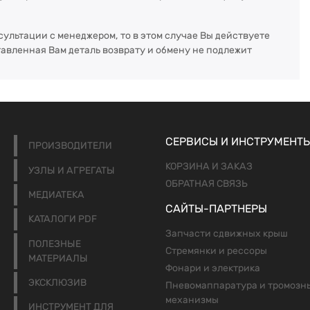
сультации с менеджером, то в этом случае Вы действуете
тавленная Вам деталь возврату и обмену не подлежит
СЕРВИСЫ И ИНСТРУМЕНТ
ПРОИЗВОДИТЕЛИ
КОРЗИНА И ЗАКАЗ
УЗЛЫ И АГРЕГАТЫ
ОБРАТНАЯ СВЯЗЬ
МЕДИАТЕКА
САЙТЫ-ПАРТНЕРЫ
КАТАЛОГИ PDF
Запчасти сдвижных крыш
ПОЛЕЗНЫЕ
Стремянки и рессоры
МАТЕРИАЛЫ
Фонари и электрика
ЭКСКЛЮЗИВ
Пневомаппаратура и тромозн
механизмы
ИНСТРУМЕНТ ДЛЯ