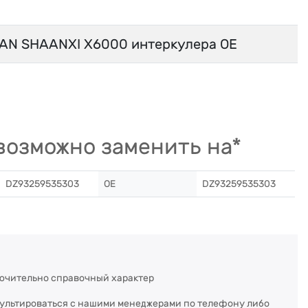
AN SHAANXI X6000 интеркулера OE
озможно заменить на*
DZ93259535303
OE
DZ93259535303
ючительно справочный характер
сультироваться с нашими менеджерами по телефону либо