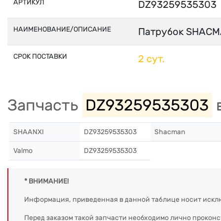
АРТИКУЛ
DZ93259535303
НАИМЕНОВАНИЕ/ОПИСАНИЕ
Патрубок SHACM
СРОК ПОСТАВКИ
2 сут.
Запчасть
DZ93259535303
в
SHAANXI
DZ93259535303
Shacman
Valmo
DZ93259535303
* ВНИМАНИЕ!
Информация, приведенная в данной таблице носит искл
Перед заказом такой запчасти необходимо лично прокон