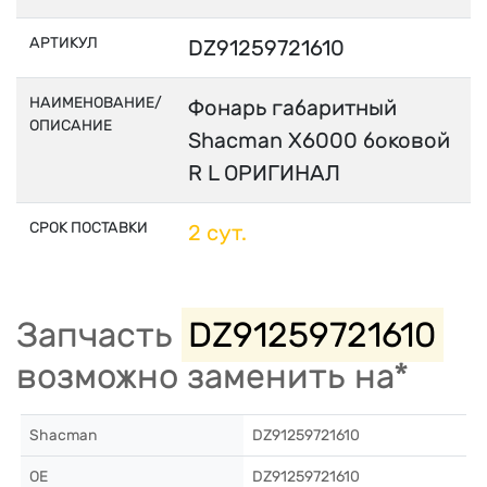
АРТИКУЛ
DZ91259721610
НАИМЕНОВАНИЕ/
Фонарь габаритный
ОПИСАНИЕ
Shacman X6000 боковой
R L ОРИГИНАЛ
СРОК ПОСТАВКИ
2 сут.
Запчасть
DZ91259721610
возможно заменить на*
Shacman
DZ91259721610
OE
DZ91259721610