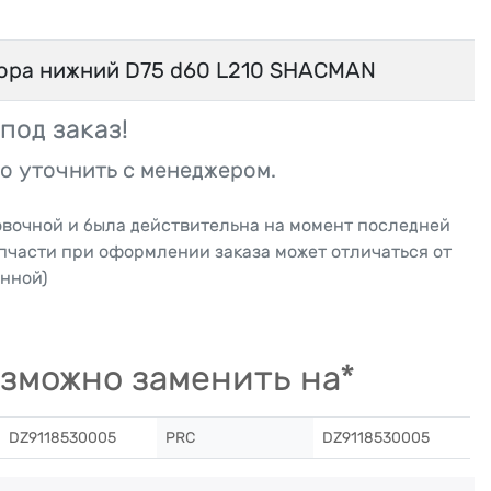
ора нижний D75 d60 L210 SHACMAN
под заказ!
о уточнить с менеджером.
овочной и была действительна на момент последней
апчасти при оформлении заказа может отличаться от
нной)
зможно заменить на*
DZ9118530005
PRC
DZ9118530005