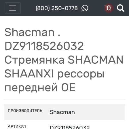
0
(800) 250-0778
Shacman .
DZ9118526032
Стремянка SHACMAN
SHAANXI рессоры
передней OE
ПРОИЗВОДИТЕЛЬ
Shacman
АРТИКУЛ
DZ9118526032