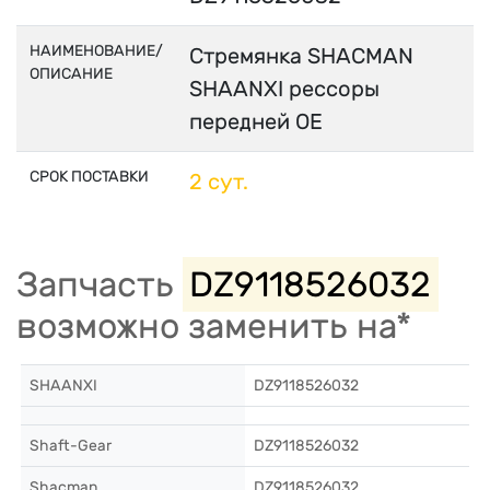
НАИМЕНОВАНИЕ/
Стремянка SHACMAN
ОПИСАНИЕ
SHAANXI рессоры
передней OE
СРОК ПОСТАВКИ
2 сут.
Запчасть
DZ9118526032
возможно заменить на*
SHAANXI
DZ9118526032
Shaft-Gear
DZ9118526032
Shacman
DZ9118526032