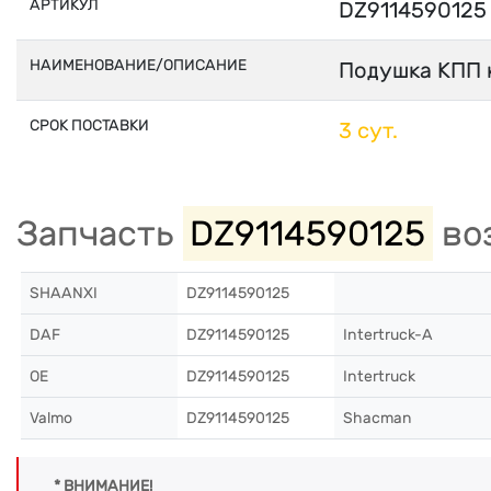
АРТИКУЛ
DZ9114590125
НАИМЕНОВАНИЕ/ОПИСАНИЕ
Подушка КПП 
СРОК ПОСТАВКИ
3 сут.
Запчасть
DZ9114590125
воз
SHAANXI
DZ9114590125
DAF
DZ9114590125
Intertruck-A
OE
DZ9114590125
Intertruck
Valmo
DZ9114590125
Shacman
* ВНИМАНИЕ!