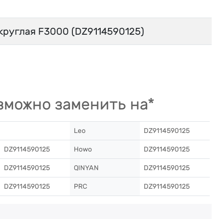
круглая F3000 (DZ9114590125)
можно заменить на*
Leo
DZ9114590125
DZ9114590125
Howo
DZ9114590125
DZ9114590125
QINYAN
DZ9114590125
DZ9114590125
PRC
DZ9114590125