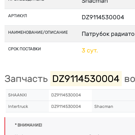
Shacman
АРТИКУЛ
DZ9114530004
НАИМЕНОВАНИЕ/ОПИСАНИЕ
Патрубок радиато
СРОК ПОСТАВКИ
3 сут.
Запчасть
DZ9114530004
во
SHAANXI
DZ9114530004
Intertruck
DZ9114530004
Shacman
* ВНИМАНИЕ!