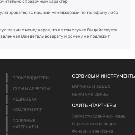
ючительно справочный характер
сультироваться с нашими менеджерами по телефону либо
сультации с менеджером, то в этом случае Вы действуете
тавленная Вам деталь возврату и обмену не подлежит
СЕРВИСЫ И ИНСТРУМЕНТ
ПРОИЗВОДИТЕЛИ
КОРЗИНА И ЗАКАЗ
УЗЛЫ И АГРЕГАТЫ
ОБРАТНАЯ СВЯЗЬ
МЕДИАТЕКА
САЙТЫ-ПАРТНЕРЫ
КАТАЛОГИ PDF
Запчасти сдвижных крыш
ПОЛЕЗНЫЕ
Стремянки и рессоры
МАТЕРИАЛЫ
Фонари и электрика