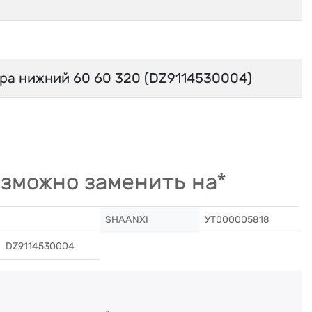
ра нижний 60 60 320 (DZ9114530004)
зможно заменить на*
SHAANXI
УТ000005818
DZ9114530004