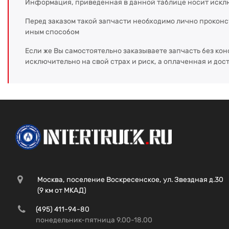
Информация, приведенная в данной таблице носит искл
Перед заказом такой запчасти необходимо лично прокон
иным способом
Если же Вы самостоятельно заказываете запчасть без кон
исключительно на свой страх и риск, а оплаченная и дос
Москва, поселение Воскресенское, ул. Звездная д.30
(9 км от МКАД)
(495) 411-94-80
понедельник-пятница 9.00-18.00