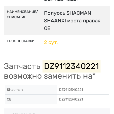
НАИМЕНОВАНИЕ/
Полуось SHACMAN
ОПИСАНИЕ
SHAANXI моста правая
OE
СРОК ПОСТАВКИ
2 сут.
Запчасть
DZ9112340221
возможно заменить на*
Shacman
DZ9112340221
OE
DZ9112340221