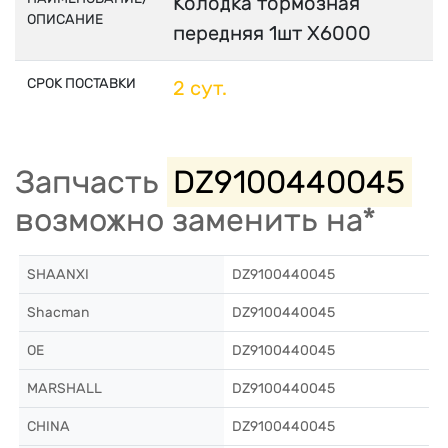
Колодка тормозная
ОПИСАНИЕ
передняя 1шт Х6000
СРОК ПОСТАВКИ
2 сут.
Запчасть
DZ9100440045
возможно заменить на*
SHAANXI
DZ9100440045
Shacman
DZ9100440045
OE
DZ9100440045
MARSHALL
DZ9100440045
CHINA
DZ9100440045