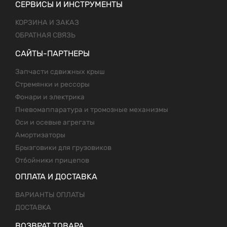
СЕРВИСЫ И ИНСТРУМЕНТЫ
КОРЗИНА И ЗАКАЗ
ОБРАТНАЯ СВЯЗЬ
САЙТЫ-ПАРТНЕРЫ
Запчасти сдвижных крыш
Стремянки и рессоры
Фонари и электрика
Пневомаппаратура и тромозные механизмы
Оси и осевые агрегаты
Амортизаторы
Брызговики для грузовиков
Отбойники прицепов
ОПЛАТА И ДОСТАВКА
ВАРИАНТЫ ОПЛАТЫ
ДОСТАВКА
ВОЗВРАТ ТОВАРА