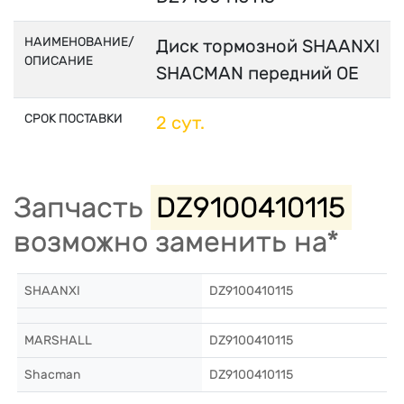
НАИМЕНОВАНИЕ/
Диск тормозной SHAANXI
ОПИСАНИЕ
SHACMAN передний OE
СРОК ПОСТАВКИ
2 сут.
Запчасть
DZ9100410115
возможно заменить на*
SHAANXI
DZ9100410115
MARSHALL
DZ9100410115
Shacman
DZ9100410115