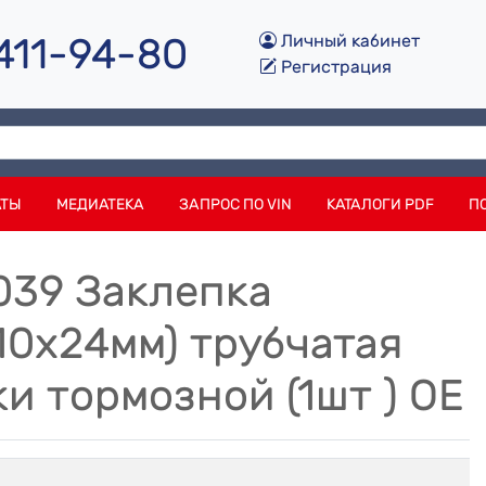
 411-94-80
Личный кабинет
Регистрация
АТЫ
МЕДИАТЕКА
ЗАПРОС ПО VIN
КАТАЛОГИ PDF
П
039 Заклепка
10х24мм) трубчатая
 тормозной (1шт ) OE