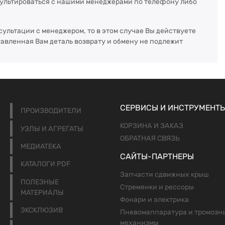
сультироваться с нашими менеджерами по телефону либо
сультации с менеджером, то в этом случае Вы действуете
тавленная Вам деталь возврату и обмену не подлежит
СЕРВИСЫ И ИНСТРУМЕНТ
ПРОИЗВОДИТЕЛИ
КОРЗИНА И ЗАКАЗ
УЗЛЫ И АГРЕГАТЫ
ОБРАТНАЯ СВЯЗЬ
МЕДИАТЕКА
САЙТЫ-ПАРТНЕРЫ
КАТАЛОГИ PDF
Запчасти сдвижных крыш
ПОЛЕЗНЫЕ
Стремянки и рессоры
МАТЕРИАЛЫ
Фонари и электрика
ЭКСКЛЮЗИВ
Пневомаппаратура и тромозн
механизмы