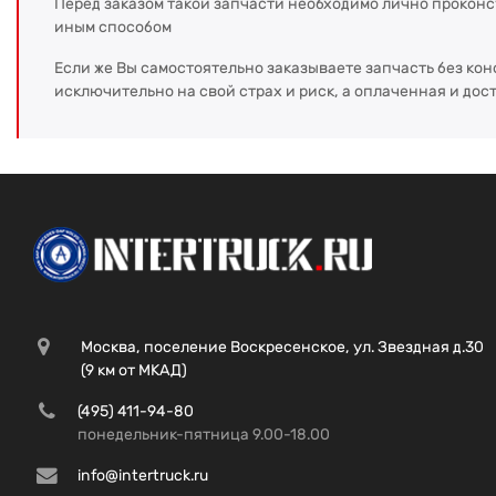
Перед заказом такой запчасти необходимо лично прокон
иным способом
Если же Вы самостоятельно заказываете запчасть без кон
исключительно на свой страх и риск, а оплаченная и дос
Москва, поселение Воскресенское, ул. Звездная д.30
(9 км от МКАД)
(495) 411-94-80
понедельник-пятница 9.00-18.00
info@intertruck.ru