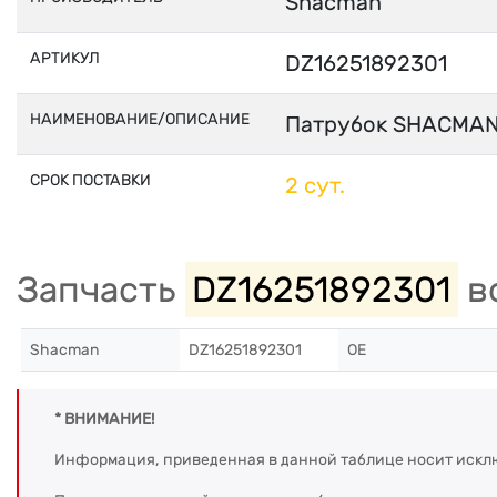
Shacman
АРТИКУЛ
DZ16251892301
НАИМЕНОВАНИЕ/ОПИСАНИЕ
Патрубок SHACMAN
СРОК ПОСТАВКИ
2 сут.
Запчасть
DZ16251892301
во
Shacman
DZ16251892301
OE
* ВНИМАНИЕ!
Информация, приведенная в данной таблице носит искл