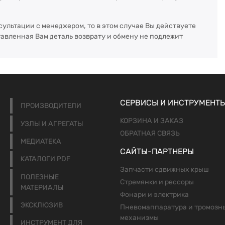
сультации с менеджером, то в этом случае Вы действуете
тавленная Вам деталь возврату и обмену не подлежит
СЕРВИСЫ И ИНСТРУМЕНТ
ПРОИЗВОДИТЕЛИ
КОРЗИНА И ЗАКАЗ
УЗЛЫ И АГРЕГАТЫ
ОБРАТНАЯ СВЯЗЬ
МЕДИАТЕКА
САЙТЫ-ПАРТНЕРЫ
КАТАЛОГИ PDF
Запчасти сдвижных крыш
ПОЛЕЗНЫЕ
Стремянки и рессоры
МАТЕРИАЛЫ
Фонари и электрика
ЭКСКЛЮЗИВ
Пневомаппаратура и тромозн
механизмы
ИНСТРУМЕНТ ДЛЯ