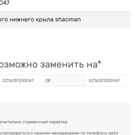
047
ого нижнего крыла shacman
озможно заменить на*
DZ16251230047
OE
DZ16251230047
ючительно справочный характер
сультироваться с нашими менеджерами по телефону либо