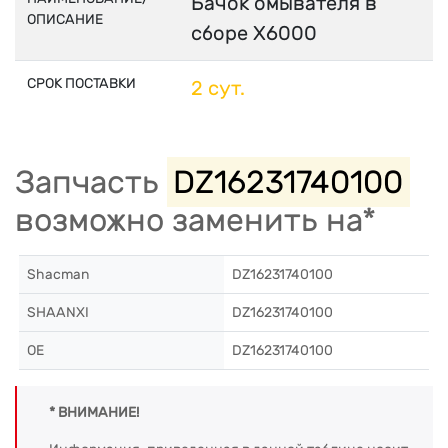
Бачок омывателя в
ОПИСАНИЕ
сборе X6000
СРОК ПОСТАВКИ
2 сут.
Запчасть
DZ16231740100
возможно заменить на*
Shacman
DZ16231740100
SHAANXI
DZ16231740100
OE
DZ16231740100
* ВНИМАНИЕ!