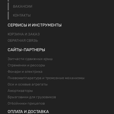
ВАКАНСИИ
КОНТАКТЫ
СЕРВИСЫ И ИНСТРУМЕНТЫ
КОРЗИНА И ЗАКАЗ
ОБРАТНАЯ СВЯЗЬ
САЙТЫ-ПАРТНЕРЫ
Запчасти сдвижных крыш
Стремянки и рессоры
Фонари и электрика
Пневомаппаратура и тромозные механизмы
Оси и осевые агрегаты
Амортизаторы
Брызговики для грузовиков
Отбойники прицепов
ОПЛАТА И ДОСТАВКА